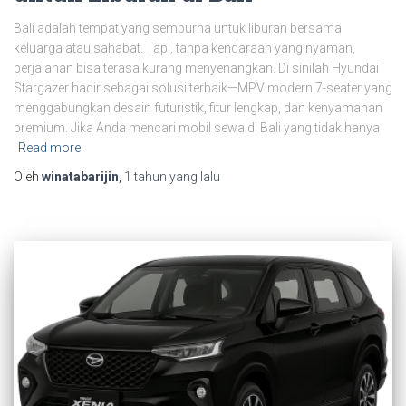
Bali adalah tempat yang sempurna untuk liburan bersama
keluarga atau sahabat. Tapi, tanpa kendaraan yang nyaman,
perjalanan bisa terasa kurang menyenangkan. Di sinilah Hyundai
Stargazer hadir sebagai solusi terbaik—MPV modern 7-seater yang
menggabungkan desain futuristik, fitur lengkap, dan kenyamanan
premium. Jika Anda mencari mobil sewa di Bali yang tidak hanya
Read more
Oleh
winatabarijin
,
1 tahun
yang lalu