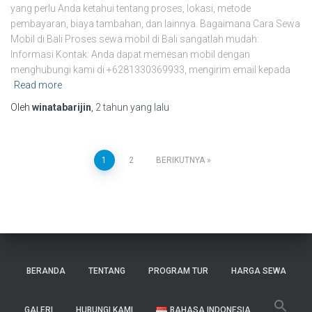
yang perlu Anda ketahui tentang proses, lokasi, metode
pembayaran, biaya tambahan, dan lainnya. Bagaimana Cara Sewa
Mobil di Bali Proses sewa mobil di Bali sangatlah mudah:
Informasi Kontak: Anda dapat memesan mobil dengan
menghubungi kami di +6281330369933, mengirim email kepada
Read more
Oleh
winatabarijin
,
2 tahun
yang lalu
1
2
BERIKUTNYA
BERANDA
TENTANG
PROGRAM TUR
HARGA SEWA
GALERI
HUBUNGI KAMI
BAHASA INDONESIA