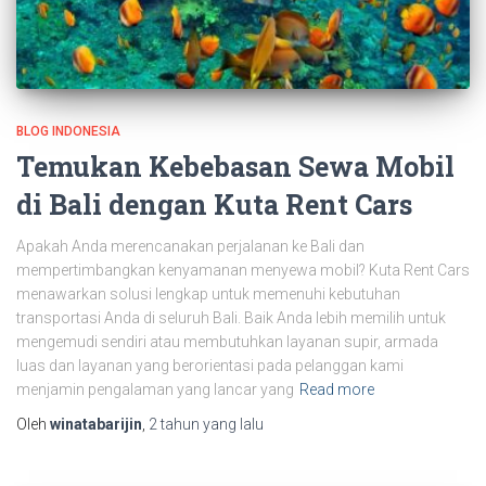
BLOG INDONESIA
Temukan Kebebasan Sewa Mobil
di Bali dengan Kuta Rent Cars
Apakah Anda merencanakan perjalanan ke Bali dan
mempertimbangkan kenyamanan menyewa mobil? Kuta Rent Cars
menawarkan solusi lengkap untuk memenuhi kebutuhan
transportasi Anda di seluruh Bali. Baik Anda lebih memilih untuk
mengemudi sendiri atau membutuhkan layanan supir, armada
luas dan layanan yang berorientasi pada pelanggan kami
menjamin pengalaman yang lancar yang
Read more
Oleh
winatabarijin
,
2 tahun
yang lalu