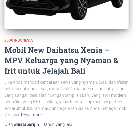
BLOG INDONESIA
Mobil New Daihatsu Xenia –
MPV Keluarga yang Nyaman &
Irit untuk Jelajah Bali
Jika Anda mencari kendaraan sewa yang nyaman, luas, dan efisien
untuk perjalanan di Bali, mobil New Daihatsu Xenia adalah pilihan
yang sangat ideal. Hadir dengan tampilan baru yang lebih modern
serta fitur yang lebih lengkap, Xenia terbaru siap menjadi partner
andal untuk liburan maupun perjalanan bisnis Anda. Sebagai mobil
7-seater
Read more
Oleh
winatabarijin
,
1 tahun
yang lalu