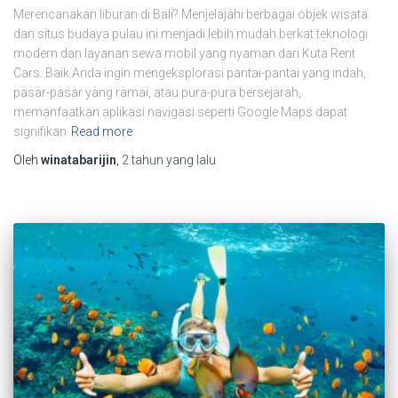
Merencanakan liburan di Bali? Menjelajahi berbagai objek wisata
dan situs budaya pulau ini menjadi lebih mudah berkat teknologi
modern dan layanan sewa mobil yang nyaman dari Kuta Rent
Cars. Baik Anda ingin mengeksplorasi pantai-pantai yang indah,
pasar-pasar yang ramai, atau pura-pura bersejarah,
memanfaatkan aplikasi navigasi seperti Google Maps dapat
signifikan
Read more
Oleh
winatabarijin
,
2 tahun
yang lalu