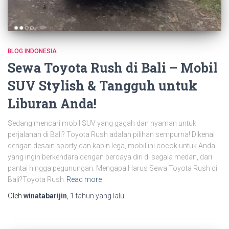
BLOG INDONESIA
Sewa Toyota Rush di Bali – Mobil
SUV Stylish & Tangguh untuk
Liburan Anda!
Sedang mencari mobil SUV yang gagah dan nyaman untuk
perjalanan di Bali? Toyota Rush adalah pilihan sempurna! Dikenal
dengan desain sporty dan kabin lega, mobil ini cocok untuk Anda
yang ingin berkendara dengan percaya diri di segala medan, dari
pantai hingga pegunungan. Mengapa Harus Sewa Toyota Rush di
Bali?Toyota Rush
Read more
Oleh
winatabarijin
,
1 tahun
yang lalu