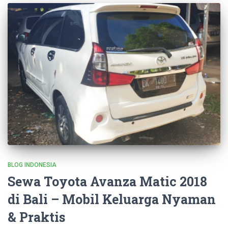
BLOG INDONESIA
Sewa Toyota Avanza Matic 2018
di Bali – Mobil Keluarga Nyaman
& Praktis